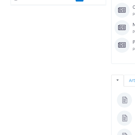
O
P
N
P
P
P
Ar